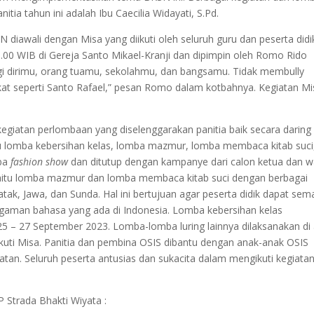
ia tahun ini adalah Ibu Caecilia Widayati, S.Pd.
iawali dengan Misa yang diikuti oleh seluruh guru dan peserta didi
8.00 WIB di Gereja Santo Mikael-Kranji dan dipimpin oleh Romo Rido
agi dirimu, orang tuamu, sekolahmu, dan bangsamu. Tidak membully
at seperti Santo Rafael,” pesan Romo dalam kotbahnya. Kegiatan Mi
giatan perlombaan yang diselenggarakan panitia baik secara daring
u lomba kebersihan kelas, lomba mazmur, lomba membaca kitab suci
mba
fashion show
dan ditutup dengan kampanye dari calon ketua dan wa
yaitu lomba mazmur dan lomba membaca kitab suci dengan berbagai
k, Jawa, dan Sunda. Hal ini bertujuan agar peserta didik dapat sem
aman bahasa yang ada di Indonesia. Lomba kebersihan kelas
l 25 – 27 September 2023. Lomba-lomba luring lainnya dilaksanakan di
kuti Misa. Panitia dan pembina OSIS dibantu dengan anak-anak OSIS
atan. Seluruh peserta antusias dan sukacita dalam mengikuti kegiata
trada Bhakti Wiyata :