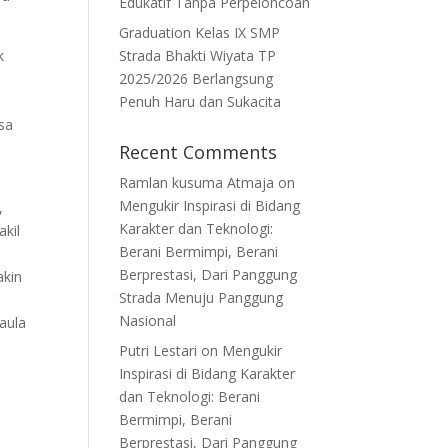
Edukatif Tanpa Perpeloncoan
Graduation Kelas IX SMP
Strada Bhakti Wiyata TP
k
2025/2026 Berlangsung
Penuh Haru dan Sukacita
sa
Recent Comments
Ramlan kusuma Atmaja
on
Mengukir Inspirasi di Bidang
,
Karakter dan Teknologi:
kil
Berani Bermimpi, Berani
Berprestasi, Dari Panggung
akin
Strada Menuju Panggung
Nasional
 aula
Putri Lestari
on
Mengukir
n
Inspirasi di Bidang Karakter
dan Teknologi: Berani
Bermimpi, Berani
Berprestasi, Dari Panggung