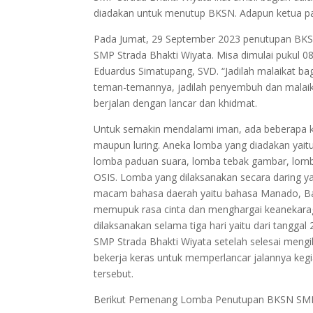
diadakan untuk menutup BKSN. Adapun ketua panit
Pada Jumat, 29 September 2023 penutupan BKSN d
SMP Strada Bhakti Wiyata. Misa dimulai pukul 0
Eduardus Simatupang, SVD. “Jadilah malaikat b
teman-temannya, jadilah penyembuh dan malaik
berjalan dengan lancar dan khidmat.
Untuk semakin mendalami iman, ada beberapa ke
maupun luring. Aneka lomba yang diadakan yait
lomba paduan suara, lomba tebak gambar, lo
OSIS. Lomba yang dilaksanakan secara daring 
macam bahasa daerah yaitu bahasa Manado, Bata
memupuk rasa cinta dan menghargai keanekarag
dilaksanakan selama tiga hari yaitu dari tangga
SMP Strada Bhakti Wiyata setelah selesai mengi
bekerja keras untuk memperlancar jalannya kegi
tersebut.
Berikut Pemenang Lomba Penutupan BKSN SMP S