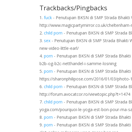
Trackbacks/Pingbacks
fuck
- Penutupan BKSN di SMP Strada Bhakti 
http://www.magicpartymirror.co.uk/cheltenham-
child porn
- Penutupan BKSN di SMP Strada Bhak
sex
- Penutupan BKSN di SMP Strada Bhakti Wi
new-video-little-earl/
porn
- Penutupan BKSN di SMP Strada Bhakti W
b2b-og-b2c-netthandel-i-samme-losning
porn
- Penutupan BKSN di SMP Strada Bhakti 
https://sharonphilipose.com/2016/01/03/photo-
child porn
- Penutupan BKSN di SMP Strada Bh
http://forum.avocatcor.ro/viewtopic.php?t=1474
child porn
- Penutupan BKSN di SMP Strada Bh
yoga.com/pourquoi-le-yoga-est-bon-pour-ma-s
porn
- Penutupan BKSN di SMP Strada Bhakti 
porn
- Penutupan BKSN di SMP Strada Bhakti Wi