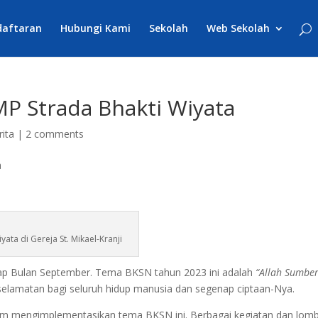
daftaran
Hubungi Kami
Sekolah
Web Sekolah
P Strada Bhakti Wiyata
rita
|
2 comments
ta di Gereja St. Mikael-Kranji
tiap Bulan September. Tema BKSN tahun 2023 ini adalah
“Allah Sumbe
eselamatan bagi seluruh hidup manusia dan segenap ciptaan-Nya.
lam mengimplementasikan tema BKSN ini. Berbagai kegiatan dan lom