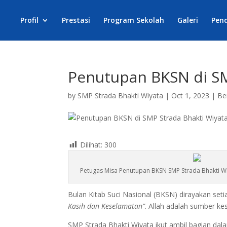
Profil
Prestasi
Program Sekolah
Galeri
Pen
Penutupan BKSN di SM
by
SMP Strada Bhakti Wiyata
|
Oct 1, 2023
|
Be
Dilihat:
300
Petugas Misa Penutupan BKSN SMP Strada Bhakti Wiya
Bulan Kitab Suci Nasional (BKSN) dirayakan se
Kasih dan Keselamatan”
. Allah adalah sumber k
SMP Strada Bhakti Wiyata ikut ambil bagian da