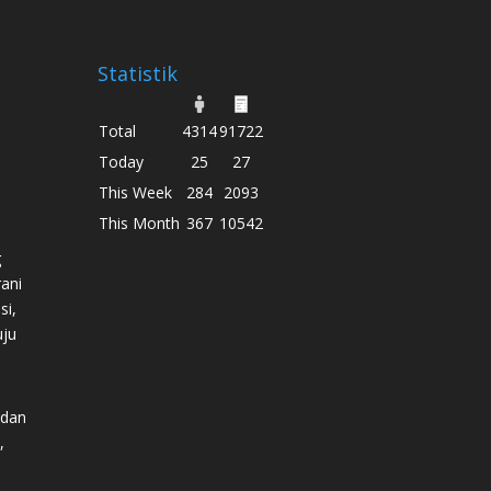
Statistik
Total
4314
91722
Today
25
27
This Week
284
2093
This Month
367
10542
g
ani
si,
uju
 dan
,