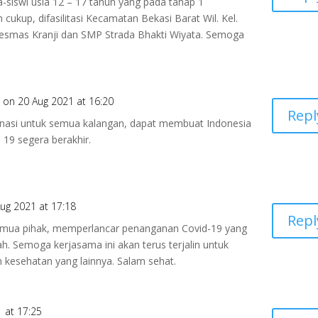
wa-siswi usia 12 – 17 tahun yang pada tahap 1
cukup, difasilitasi Kecamatan Bekasi Barat Wil. Kel.
esmas Kranji dan SMP Strada Bhakti Wiyata. Semoga
n
on 20 Aug 2021 at 16:20
Repl
nasi untuk semua kalangan, dapat membuat Indonesia
 19 segera berakhir.
ug 2021 at 17:18
Repl
emua pihak, memperlancar penanganan Covid-19 yang
h. Semoga kerjasama ini akan terus terjalin untuk
 kesehatan yang lainnya. Salam sehat.
 at 17:25