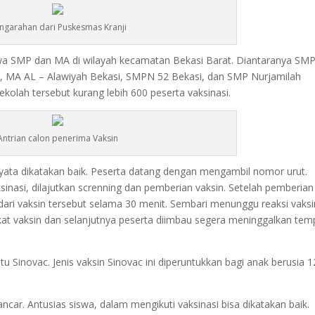
ngarahan dari Puskesmas Kranji
siswa SMP dan MA di wilayah kecamatan Bekasi Barat. Diantaranya SM
i, MA AL – Alawiyah Bekasi, SMPN 52 Bekasi, dan SMP Nurjamilah
ekolah tersebut kurang lebih 600 peserta vaksinasi.
Antrian calon penerima Vaksin
iyata dikatakan baik. Peserta datang dengan mengambil nomor urut.
nasi, dilajutkan screnning dan pemberian vaksin. Setelah pemberian
dari vaksin tersebut selama 30 menit. Sembari menunggu reaksi vaksi
ifikat vaksin dan selanjutnya peserta diimbau segera meninggalkan tem
tu Sinovac. Jenis vaksin Sinovac ini diperuntukkan bagi anak berusia 1
ancar. Antusias siswa, dalam mengikuti vaksinasi bisa dikatakan baik.