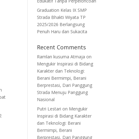
Edukatif Tanpa Perpeloncoan
Graduation Kelas IX SMP
Strada Bhakti Wiyata TP
2025/2026 Berlangsung
P
Penuh Haru dan Sukacita
Recent Comments
Ramlan kusuma Atmaja
on
Mengukir Inspirasi di Bidang
Karakter dan Teknologi:
Berani Bermimpi, Berani
Berprestasi, Dari Panggung
n
Strada Menuju Panggung
pat
Nasional
Putri Lestari
on
Mengukir
2
Inspirasi di Bidang Karakter
dan Teknologi: Berani
Bermimpi, Berani
Berprestasi, Dari Panggung