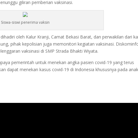
enunggu giliran pemberian vaksinasi.
Siswa-siswi penerima vaksin
ihadiri oleh Kalur Kranji, Camat Bekasi Barat, dan perwakilan dari k
ung, pihak kepolisian juga memonitori kegiatan vaksinasi. Diskominf
elenggaran vaksinasi di SMP Strada Bhakti Wiyata.
upaya pemerintah untuk menekan angka pasien covid-19 yang terus
kan dapat menekan kasus covid-19 di Indonesia khususnya pada anak