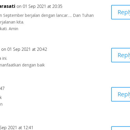
arasati
on 01 Sep 2021 at 20:35
Repl
n September berjalan dengan lancar…. Dan Tuhan
jalanan kita.
ati. Amin
n
on 01 Sep 2021 at 20:42
Repl
ini.
manfaatkan dengan baik
:47
Repl
k
an
Sep 2021 at 12:41