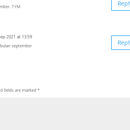
Repl
tember. TYM
Sep 2021 at 13:59
Repl
i bulan september
ed fields are marked
*