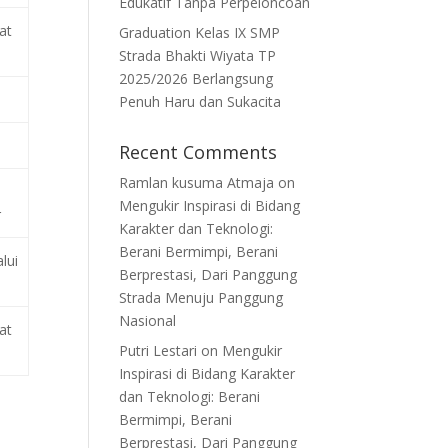
Edukatif Tanpa Perpeloncoan
at
Graduation Kelas IX SMP
Strada Bhakti Wiyata TP
2025/2026 Berlangsung
Penuh Haru dan Sukacita
Recent Comments
Ramlan kusuma Atmaja
on
Mengukir Inspirasi di Bidang
r
Karakter dan Teknologi:
Berani Bermimpi, Berani
lui
Berprestasi, Dari Panggung
Strada Menuju Panggung
Nasional
at
Putri Lestari
on
Mengukir
Inspirasi di Bidang Karakter
dan Teknologi: Berani
Bermimpi, Berani
Berprestasi, Dari Panggung