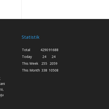
Statistik
Total
4290
91688
Today
24
24
This Week
255
2059
This Month
338
10508
g
ani
si,
uju