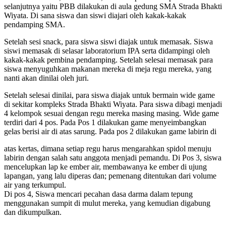
selanjutnya yaitu PBB dilakukan di aula gedung SMA Strada Bhakti
Wiyata. Di sana siswa dan siswi diajari oleh kakak-kakak
pendamping SMA.
Setelah sesi snack, para siswa siswi diajak untuk memasak. Siswa
siswi memasak di selasar laboratorium IPA serta didampingi oleh
kakak-kakak pembina pendamping. Setelah selesai memasak para
siswa menyuguhkan makanan mereka di meja regu mereka, yang
nanti akan dinilai oleh juri.
Setelah selesai dinilai, para siswa diajak untuk bermain wide game
di sekitar kompleks Strada Bhakti Wiyata. Para siswa dibagi menjadi
4 kelompok sesuai dengan regu mereka masing masing. Wide game
terdiri dari 4 pos. Pada Pos 1 dilakukan game menyeimbangkan
gelas berisi air di atas sarung. Pada pos 2 dilakukan game labirin di
atas kertas, dimana setiap regu harus mengarahkan spidol menuju
labirin dengan salah satu anggota menjadi pemandu. Di Pos 3, siswa
mencelupkan lap ke ember air, membawanya ke ember di ujung
lapangan, yang lalu diperas dan; pemenang ditentukan dari volume
air yang terkumpul.
Di pos 4, Siswa mencari pecahan dasa darma dalam tepung
menggunakan sumpit di mulut mereka, yang kemudian digabung
dan dikumpulkan.