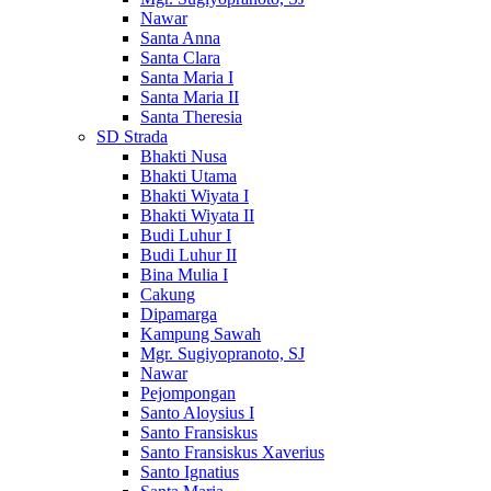
Nawar
Santa Anna
Santa Clara
Santa Maria I
Santa Maria II
Santa Theresia
SD Strada
Bhakti Nusa
Bhakti Utama
Bhakti Wiyata I
Bhakti Wiyata II
Budi Luhur I
Budi Luhur II
Bina Mulia I
Cakung
Dipamarga
Kampung Sawah
Mgr. Sugiyopranoto, SJ
Nawar
Pejompongan
Santo Aloysius I
Santo Fransiskus
Santo Fransiskus Xaverius
Santo Ignatius