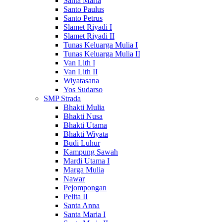
Santa Maria
Santo Paulus
Santo Petrus
Slamet Riyadi I
Slamet Riyadi II
Tunas Keluarga Mulia I
Tunas Keluarga Mulia II
Van Lith I
Van Lith II
Wiyatasana
Yos Sudarso
SMP Strada
Bhakti Mulia
Bhakti Nusa
Bhakti Utama
Bhakti Wiyata
Budi Luhur
Kampung Sawah
Mardi Utama I
Marga Mulia
Nawar
Pejompongan
Pelita II
Santa Anna
Santa Maria I