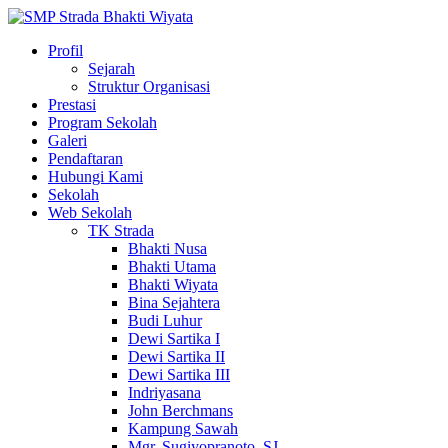
Profil
Sejarah
Struktur Organisasi
Prestasi
Program Sekolah
Galeri
Pendaftaran
Hubungi Kami
Sekolah
Web Sekolah
TK Strada
Bhakti Nusa
Bhakti Utama
Bhakti Wiyata
Bina Sejahtera
Budi Luhur
Dewi Sartika I
Dewi Sartika II
Dewi Sartika III
Indriyasana
John Berchmans
Kampung Sawah
Mgr. Sugiyopranoto, SJ