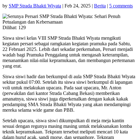
by
SMP Strada Bhakti Wiyata
|
Feb 24, 2025
|
Berita
|
5 comments
Dilihat:
129
Siswa siswi kelas VIII SMP Strada Bhakti Wiyata mengikuti
kegiatan persari sebagai ramgkaian kegiatan pramuka pada Sabtu,
22 Februari 2025. Lebih dari sekadar perkemahan, Persari menjadi
wadah bagi Pramuka Penggalang untuk mengasah keterampilan,
menanamkan nilai-nilai kepramukaan, dan membangun pertemanan
yang erat.
Siswa siswi hadir dan berkumpul di aula SMP Strada Bhakti Wiyata
sekitar pukul 07:00. Setelah itu siswa siswi berkumpul di lapangan
voli untuk melakukan upacara. Pada saat upacara, Mr. Anton
(perwakilan dari kantor Strada Cabang Bekasi) memberikan
amanatnya, siswa siswi juga diperkenalkan dengan kakak kakak
pendamping SMA Strada Bhakti Wiyata yang akan mendampingi
mereka selama wide game dan PBB.
Setelah upacara, siswa siswi dikumpulkan di meja meja kantin
sesuai dengan regunya masing masing untuk melaksanakan lomba
teknik kepramukaan. Tekpram tersebut meliputi mencari 10 kata
dalam huruf acak, sandi morse, dan semaphore. Tekpram